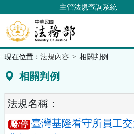
跳
主管法規查詢系統
到
主
要
內
容
::
現在位置：
法規內容
相關判例
區
塊
相關判例
法規名稱：
臺灣基隆看守所員工交
廢/停