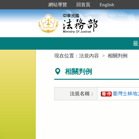
跳
:::
網站導覽
回首頁
English
到
主
要
內
容
區
最
塊
:::
現在位置：
法規內容
相關判例
相關判例
法規名稱：
臺灣士林地
廢/停