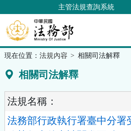
跳
主管法規查詢系統
到
主
要
內
容
::
現在位置：
法規內容
相關司法解釋
區
塊
相關司法解釋
法規名稱：
法務部行政執行署臺中分署