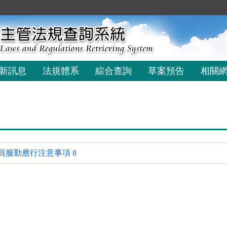
新訊息
法規體系
綜合查詢
草案預告
相關
員服勤應行注意事項 8