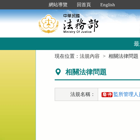
跳
:::
網站導覽
回首頁
English
到
主
要
內
容
區
最
塊
:::
現在位置：
法規內容
相關法律問題
相關法律問題
法規名稱：
監所管理人
廢/停