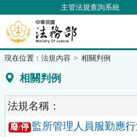
跳
主管法規查詢系統
到
主
要
內
容
::
現在位置：
法規內容
相關判例
區
塊
相關判例
法規名稱：
監所管理人員服勤應行
廢/停