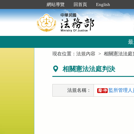
跳
:::
網站導覽
回首頁
English
到
主
要
內
容
區
最
塊
:::
現在位置：
法規內容
相關憲法法庭
相關憲法法庭判決
法規名稱：
監所管理人
廢/停