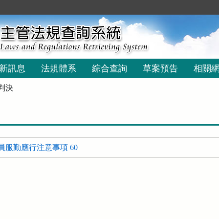
新訊息
法規體系
綜合查詢
草案預告
相關
判決
員服勤應行注意事項 60