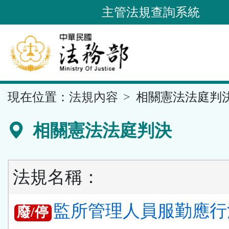
跳
主管法規查詢系統
到
主
要
內
容
::
現在位置：
法規內容
相關憲法法庭判
區
塊
相關憲法法庭判決
法規名稱：
監所管理人員服勤應行
廢/停