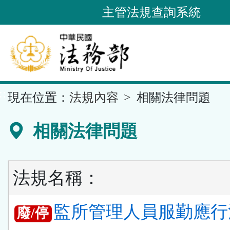
跳
主管法規查詢系統
到
主
要
內
容
::
現在位置：
法規內容
相關法律問題
區
塊
相關法律問題
法規名稱：
監所管理人員服勤應行
廢/停