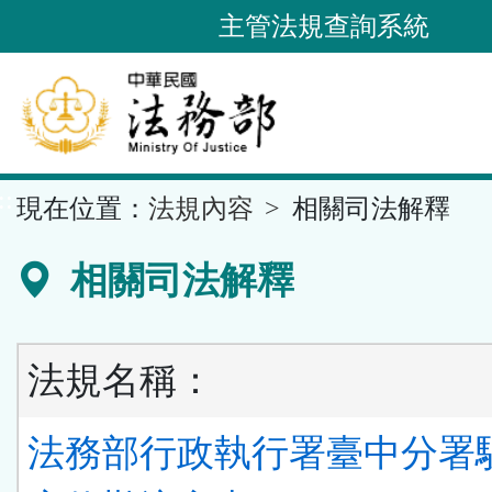
跳
主管法規查詢系統
到
主
要
內
容
::
現在位置：
法規內容
相關司法解釋
區
塊
相關司法解釋
法規名稱：
法務部行政執行署臺中分署