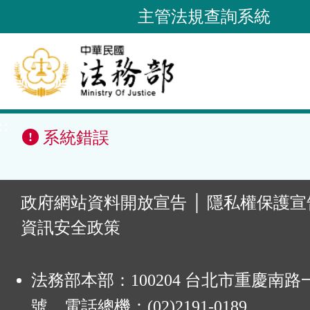
跳
主管法規查詢系統
到
主
要
內
容
::
區
系統錯誤
塊
:
政府網站資料開放宣告
│
隱私權保護宣
資訊安全政策
法務部本部：100204 台北市重慶南路一
號 電話總機：(02)2191-0189