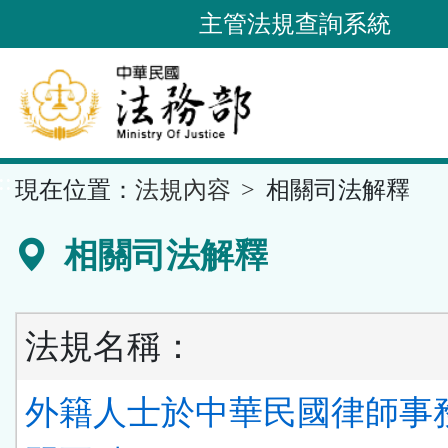
跳
主管法規查詢系統
到
主
要
內
容
::
現在位置：
法規內容
相關司法解釋
區
塊
相關司法解釋
法規名稱：
外籍人士於中華民國律師事