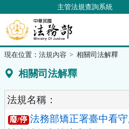
跳
主管法規查詢系統
到
主
要
內
容
::
現在位置：
法規內容
相關司法解釋
區
塊
相關司法解釋
法規名稱：
法務部矯正署臺中看守
廢/停