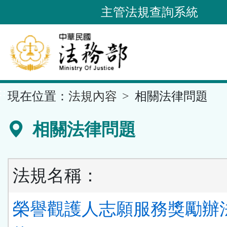
跳
主管法規查詢系統
到
主
要
內
容
::
現在位置：
法規內容
相關法律問題
區
塊
相關法律問題
法規名稱：
榮譽觀護人志願服務獎勵辦法 