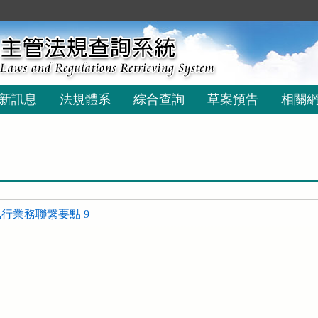
新訊息
法規體系
綜合查詢
草案預告
相關
行業務聯繫要點 9