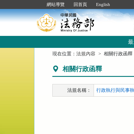
跳
:::
網站導覽
回首頁
English
到
主
要
內
容
區
最
塊
:::
現在位置：
法規內容
相關行政函釋
相關行政函釋
法規名稱：
行政執行與民事執