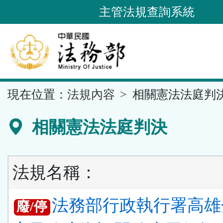
跳
主管法規查詢系統
到
主
要
內
容
::
現在位置：
法規內容
相關憲法法庭判
區
塊
相關憲法法庭判決
法規名稱：
法務部行政執行署高雄
廢/停