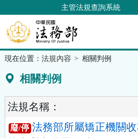
跳
主管法規查詢系統
到
主
要
內
容
::
現在位置：
法規內容
相關判例
區
塊
相關判例
法規名稱：
法務部所屬矯正機關收
廢/停