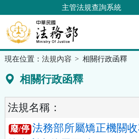
跳
主管法規查詢系統
到
主
要
內
容
::
現在位置：
法規內容
相關行政函釋
區
塊
相關行政函釋
法規名稱：
法務部所屬矯正機關收
廢/停