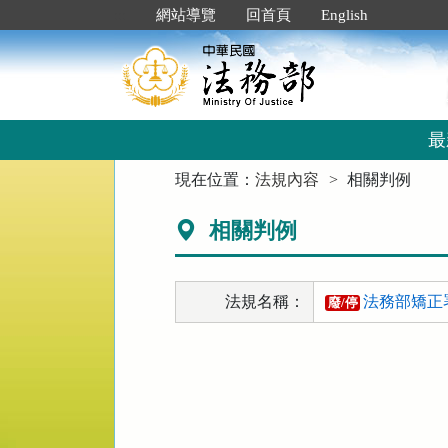
跳
:::
網站導覽
回首頁
English
到
主
要
內
容
區
最
塊
:::
現在位置：
法規內容
相關判例
相關判例
法規名稱：
法務部矯正
廢/停