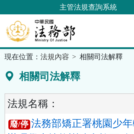
跳
主管法規查詢系統
到
主
要
內
容
::
現在位置：
法規內容
相關司法解釋
區
塊
相關司法解釋
法規名稱：
法務部矯正署桃園少年
廢/停