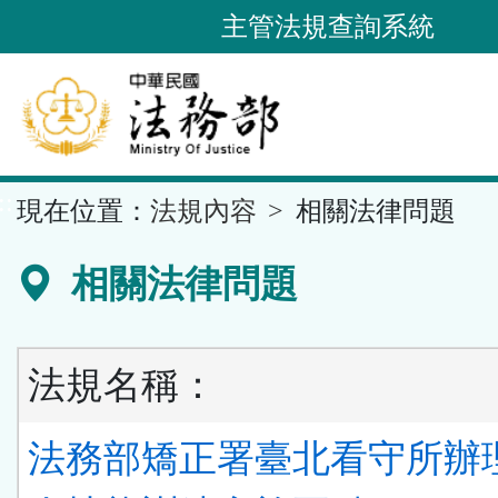
跳
主管法規查詢系統
到
主
要
內
容
::
現在位置：
法規內容
相關法律問題
區
塊
相關法律問題
法規名稱：
法務部矯正署臺北看守所辦