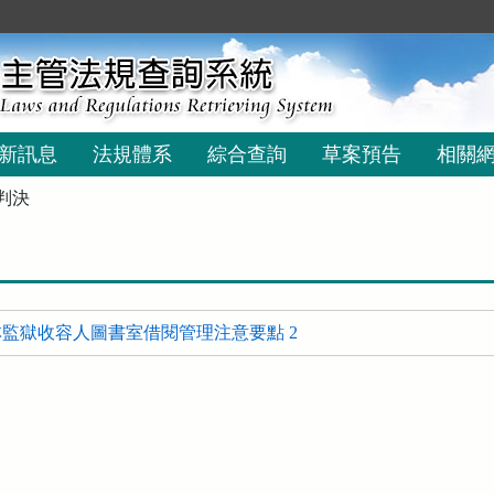
新訊息
法規體系
綜合查詢
草案預告
相關
判決
監獄收容人圖書室借閱管理注意要點 2