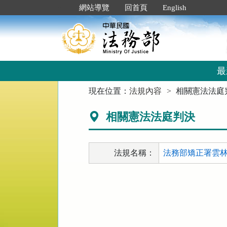
跳
:::
網站導覽
回首頁
English
到
主
要
內
容
區
最
塊
:::
現在位置：
法規內容
相關憲法法庭
相關憲法法庭判決
法規名稱：
法務部矯正署雲林