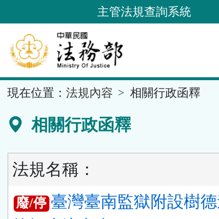
跳
主管法規查詢系統
到
主
要
內
容
::
現在位置：
法規內容
相關行政函釋
區
塊
相關行政函釋
法規名稱：
臺灣臺南監獄附設樹德
廢/停