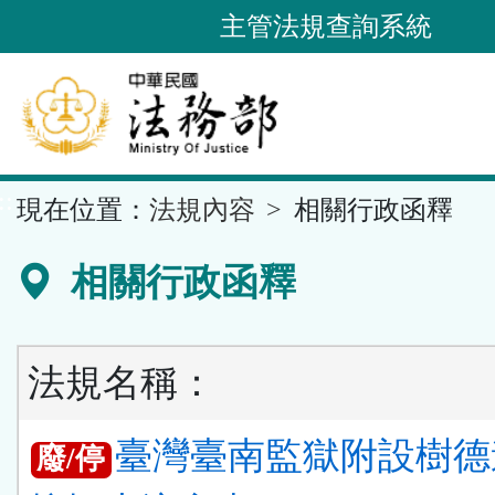
跳
主管法規查詢系統
到
主
要
內
容
::
現在位置：
法規內容
相關行政函釋
區
塊
相關行政函釋
法規名稱：
臺灣臺南監獄附設樹德
廢/停