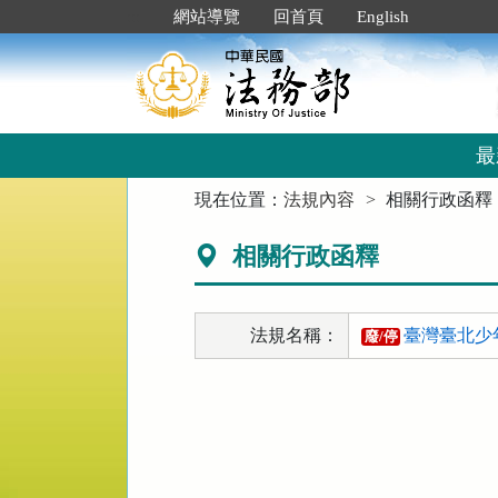
跳
:::
網站導覽
回首頁
English
到
主
要
內
容
區
最
塊
:::
現在位置：
法規內容
相關行政函釋
相關行政函釋
法規名稱：
臺灣臺北少
廢/停