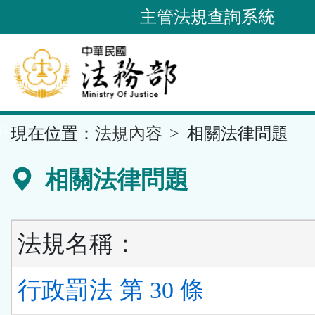
跳
主管法規查詢系統
到
主
要
內
容
::
現在位置：
法規內容
相關法律問題
區
塊
相關法律問題
法規名稱：
行政罰法 第 30 條