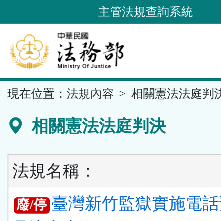
跳
主管法規查詢系統
到
主
要
內
容
::
現在位置：
法規內容
相關憲法法庭判
區
塊
相關憲法法庭判決
法規名稱：
臺灣新竹監獄實施電話
廢/停