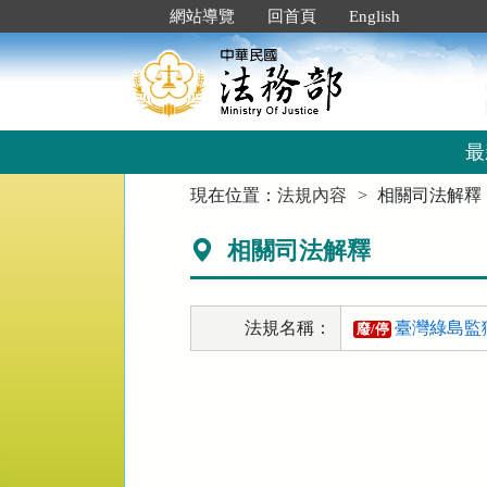
跳
:::
網站導覽
回首頁
English
到
主
要
內
容
區
最
塊
:::
現在位置：
法規內容
相關司法解釋
相關司法解釋
法規名稱：
臺灣綠島監
廢/停