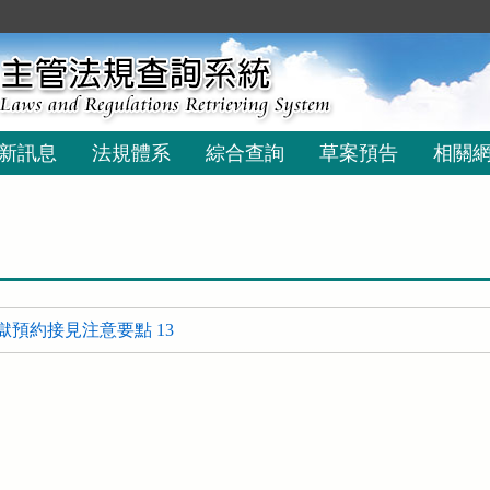
新訊息
法規體系
綜合查詢
草案預告
相關
獄預約接見注意要點 13