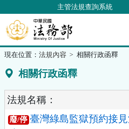
跳
主管法規查詢系統
到
主
要
內
容
::
現在位置：
法規內容
相關行政函釋
區
塊
相關行政函釋
法規名稱：
臺灣綠島監獄預約接見
廢/停