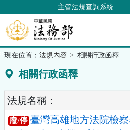
跳
主管法規查詢系統
到
主
要
內
容
::
現在位置：
法規內容
相關行政函釋
區
塊
相關行政函釋
法規名稱：
臺灣高雄地方法院檢察
廢/停