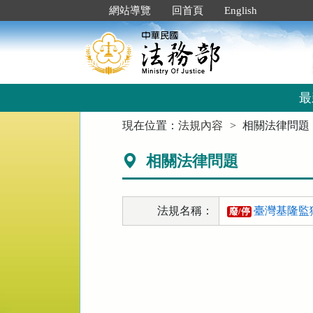
跳
:::
網站導覽
回首頁
English
到
主
要
內
容
區
最
塊
:::
現在位置：
法規內容
相關法律問題
相關法律問題
法規名稱：
臺灣基隆監
廢/停