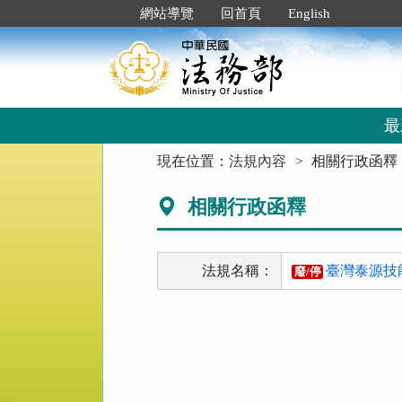
跳
:::
網站導覽
回首頁
English
到
主
要
內
容
區
最
塊
:::
現在位置：
法規內容
相關行政函釋
相關行政函釋
法規名稱：
臺灣泰源技
廢/停