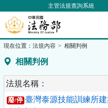
跳
主管法規查詢系統
到
主
要
內
容
::
現在位置：
法規內容
相關判例
區
塊
相關判例
法規名稱：
臺灣泰源技能訓練所建
廢/停