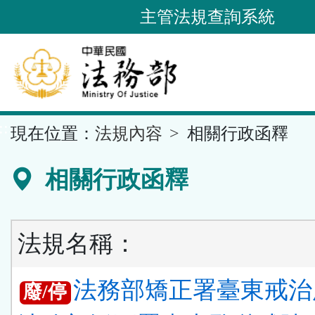
跳
主管法規查詢系統
到
主
要
內
容
::
現在位置：
法規內容
相關行政函釋
區
塊
相關行政函釋
法規名稱：
法務部矯正署臺東戒治
廢/停