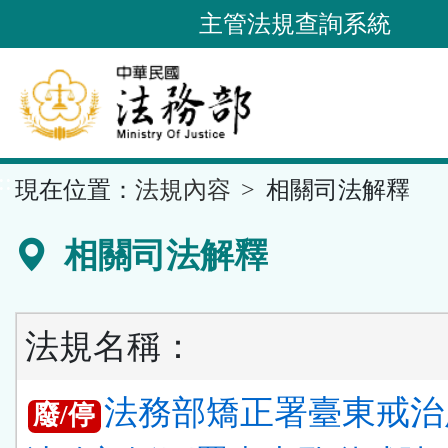
跳
主管法規查詢系統
到
主
要
內
容
::
現在位置：
法規內容
相關司法解釋
區
塊
相關司法解釋
法規名稱：
法務部矯正署臺東戒治
廢/停