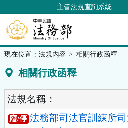
跳
主管法規查詢系統
到
主
要
內
容
::
現在位置：
法規內容
相關行政函釋
區
塊
相關行政函釋
法規名稱：
法務部司法官訓練所司
廢/停