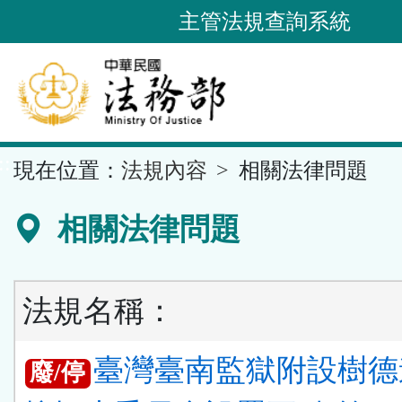
跳
主管法規查詢系統
到
主
要
內
容
::
現在位置：
法規內容
相關法律問題
區
塊
相關法律問題
法規名稱：
臺灣臺南監獄附設樹德
廢/停