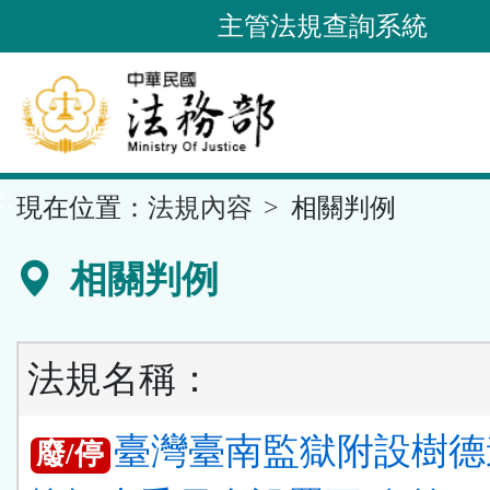
跳
主管法規查詢系統
到
主
要
內
容
::
現在位置：
法規內容
相關判例
區
塊
相關判例
法規名稱：
臺灣臺南監獄附設樹德
廢/停