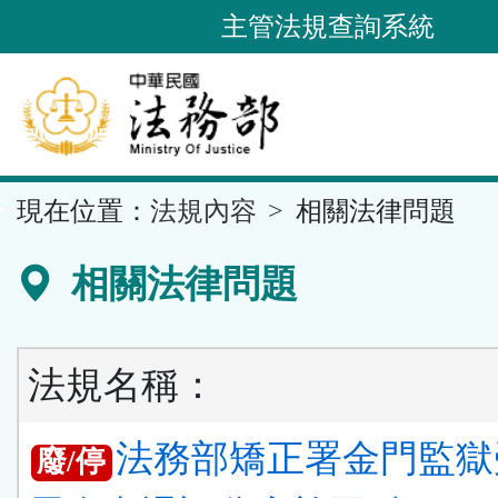
跳
主管法規查詢系統
到
主
要
內
容
::
現在位置：
法規內容
相關法律問題
區
塊
相關法律問題
法規名稱：
法務部矯正署金門監獄
廢/停