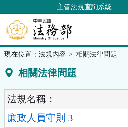
跳
主管法規查詢系統
到
主
要
內
容
::
現在位置：
法規內容
相關法律問題
區
塊
相關法律問題
法規名稱：
廉政人員守則 3