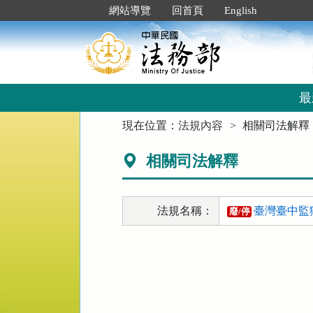
跳
:::
網站導覽
回首頁
English
到
主
要
內
容
區
最
塊
:::
現在位置：
法規內容
相關司法解釋
相關司法解釋
法規名稱：
臺灣臺中監
廢/停