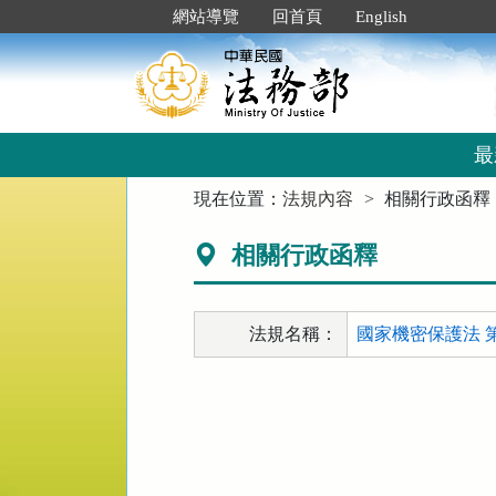
跳
:::
網站導覽
回首頁
English
到
主
要
內
容
區
最
塊
:::
現在位置：
法規內容
相關行政函釋
相關行政函釋
法規名稱：
國家機密保護法 第 