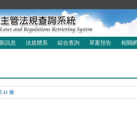
新訊息
法規體系
綜合查詢
草案預告
相關
41 條