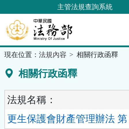
跳
主管法規查詢系統
到
主
要
內
容
::
現在位置：
法規內容
相關行政函釋
區
塊
相關行政函釋
法規名稱：
更生保護會財產管理辦法 第 