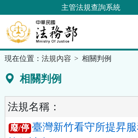
跳
主管法規查詢系統
到
主
要
內
容
::
現在位置：
法規內容
相關判例
區
塊
相關判例
法規名稱：
臺灣新竹看守所提昇服
廢/停