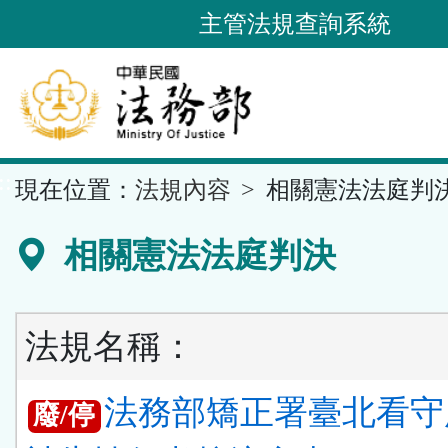
跳
主管法規查詢系統
到
主
要
內
容
::
現在位置：
法規內容
相關憲法法庭判
區
塊
相關憲法法庭判決
法規名稱：
法務部矯正署臺北看守
廢/停