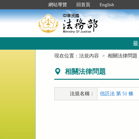
跳
:::
網站導覽
回首頁
English
到
主
要
內
容
區
最
塊
:::
現在位置：
法規內容
相關法律問題
相關法律問題
法規名稱：
信託法 第 51 條