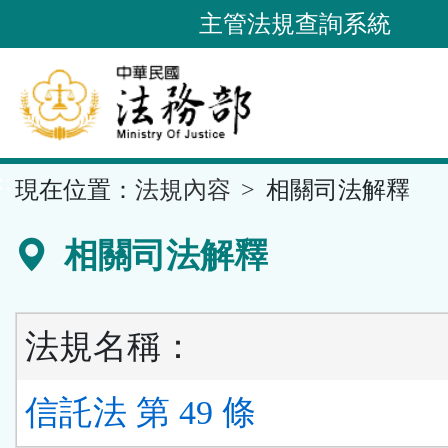
跳
主管法規查詢系統
到
主
要
內
容
::
現在位置：
法規內容
相關司法解釋
區
塊
相關司法解釋
法規名稱：
信託法 第 49 條