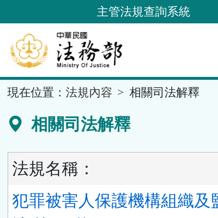
跳
主管法規查詢系統
到
主
要
內
容
::
現在位置：
法規內容
相關司法解釋
區
塊
相關司法解釋
法規名稱：
犯罪被害人保護機構組織及