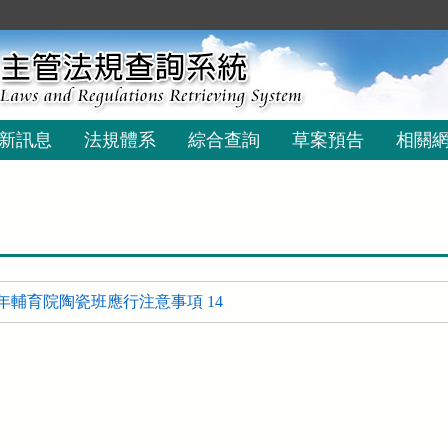
新訊息
法規體系
綜合查詢
草案預告
相關
年輔育院陶瓷班應行注意事項 14