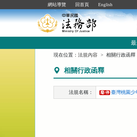
跳
:::
網站導覽
回首頁
English
到
主
要
內
容
區
最
塊
:::
現在位置：
法規內容
相關行政函釋
相關行政函釋
法規名稱：
臺灣桃園少
廢/停