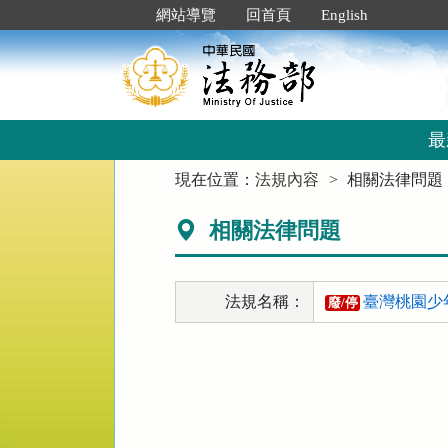
跳
:::
網站導覽
回首頁
English
到
主
要
內
容
區
最
塊
:::
現在位置：
法規內容
相關法律問題
相關法律問題
法規名稱：
臺灣桃園少
廢/停