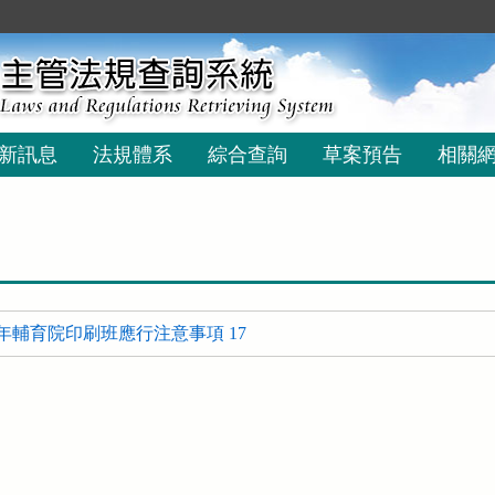
新訊息
法規體系
綜合查詢
草案預告
相關
年輔育院印刷班應行注意事項 17