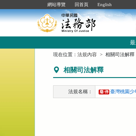
跳
:::
網站導覽
回首頁
English
到
主
要
內
容
區
最
塊
:::
現在位置：
法規內容
相關司法解釋
相關司法解釋
法規名稱：
臺灣桃園少
廢/停